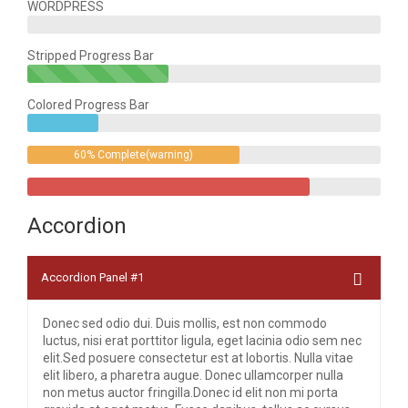
WORDPRESS
Stripped Progress Bar
40%
Complete(success)
Colored Progress Bar
20%
Complete
60% Complete(warning)
80%
Complete
Accordion
Accordion Panel #1
Donec sed odio dui. Duis mollis, est non commodo
luctus, nisi erat porttitor ligula, eget lacinia odio sem nec
elit.Sed posuere consectetur est at lobortis. Nulla vitae
elit libero, a pharetra augue. Donec ullamcorper nulla
non metus auctor fringilla.Donec id elit non mi porta