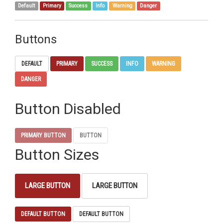
Default
Primary
Success
Info
Warning
Danger
Buttons
DEFAULT
PRIMARY
SUCCESS
INFO
WARNING
DANGER
Button Disabled
PRIMARY BUTTON
BUTTON
Button Sizes
LARGE BUTTON
LARGE BUTTON
DEFAULT BUTTON
DEFAULT BUTTON