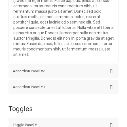
gravida at eget metus. Fusce dapibus, tellus ac cursus
commodo, tortor mauris condimentum nibh, ut
fermentum massa justo sit amet. Donec sed odio
dui.Duis mollis, est non commodo luctus, nisi erat
porttitor ligula, eget lacinia odio sem nec elit. Sed
posuere consectetur est at lobortis. Nulla vitae elit libero,
a pharetra augue.Donec ullamcorper nulla non metus
auctor fringilla. Donec id elit non mi porta gravida at eget
metus. Fusce dapibus, tellus ac cursus commodo, tortor
mauris condimentum nibh, ut fermentum massa justo
sit amet.
Accordion Panel #2
Donec sed odio dui. Duis mollis, est non commodo
Accordion Panel #3
luctus, nisi erat porttitor ligula, eget lacinia odio sem nec
elit.Sed posuere consectetur est at lobortis. Nulla vitae
Donec sed odio dui. Duis mollis, est non commodo
elit libero, a pharetra augue. Donec ullamcorper nulla
luctus, nisi erat porttitor ligula, eget lacinia odio sem nec
non metus auctor fringilla.Donec id elit non mi porta
Toggles
elit.Sed posuere consectetur est at lobortis. Nulla vitae
gravida at eget metus. Fusce dapibus, tellus ac cursus
elit libero, a pharetra augue. Donec ullamcorper nulla
commodo, tortor mauris condimentum nibh, ut
non metus auctor fringilla.Donec id elit non mi porta
fermentum massa justo sit amet. Donec sed odio
Toggle Panel #1